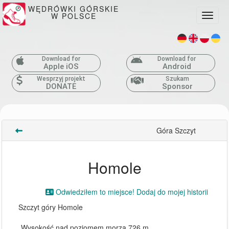
WĘDRÓWKI GÓRSKIE
W POLSCE
Toggle
Download for
Download for
Apple iOS
Android
Wesprzyj projekt
Szukam
DONATE
Sponsor
Góra Szczyt
Homole
Odwiedziłem to miejsce! Dodaj do mojej historii
Szczyt góry Homole
Wysokość nad poziomem morza 726 m