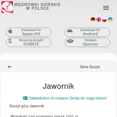
WĘDRÓWKI GÓRSKIE
W POLSCE
Toggle
Download for
Download for
Apple iOS
Android
Wesprzyj projekt
Szukam
DONATE
Sponsor
Góra Szczyt
Jawornik
Odwiedziłem to miejsce! Dodaj do mojej historii
Szczyt góry Jawornik
Wysokość nad poziomem morza 1021 m