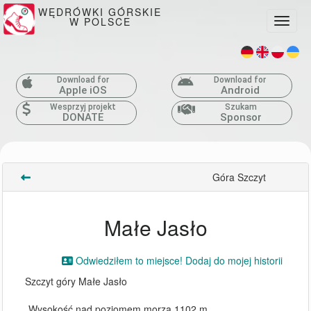
WĘDRÓWKI GÓRSKIE
W POLSCE
Toggle
Download for
Download for
Apple iOS
Android
Wesprzyj projekt
Szukam
DONATE
Sponsor
Góra Szczyt
Małe Jasło
Odwiedziłem to miejsce! Dodaj do mojej historii
Szczyt góry Małe Jasło
Wysokość nad poziomem morza 1102 m