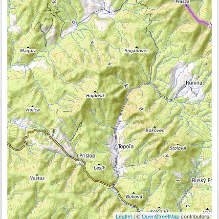
Leaflet
| ©
OpenStreetMap
contributors