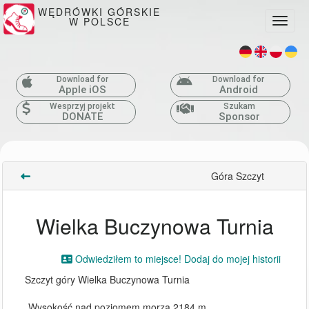
WĘDRÓWKI GÓRSKIE
W POLSCE
Toggle
Download for
Download for
Apple iOS
Android
Wesprzyj projekt
Szukam
DONATE
Sponsor
Góra Szczyt
Wielka Buczynowa Turnia
Odwiedziłem to miejsce! Dodaj do mojej historii
Szczyt góry Wielka Buczynowa Turnia
Wysokość nad poziomem morza 2184 m