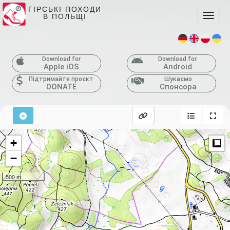
ГІРСЬКІ ПОХОДИ
В ПОЛЬЩІ
Toggle
Download for
Download for
Apple iOS
Android
Підтримайте проєкт
Шукаємо
DONATE
Спонсора
+
M
−
500 m