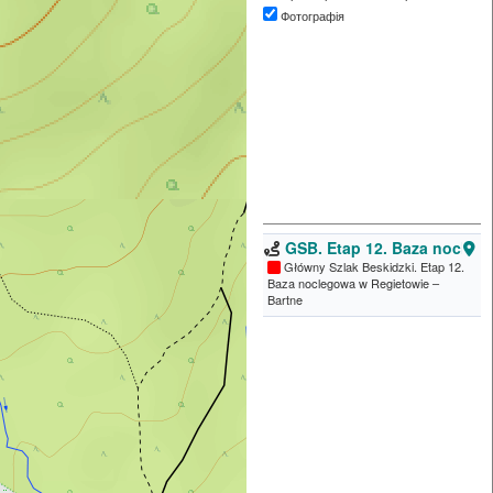
Фотографія
GSB. Etap 12. Baza nocleg
Główny Szlak Beskidzki. Etap 12.
Baza noclegowa w Regietowie –
Bartne