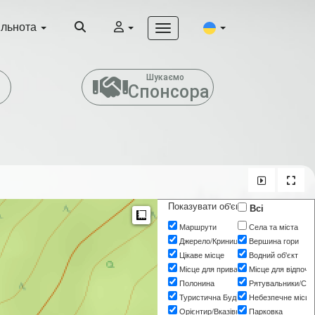
ільнота
т
Шукаємо
Спонсора
Показувати об'єкти
Всі
Measure
Маршрути
Села та міста
Джерело/Криниця
Вершина гори
Цікаве місце
Водний об'єкт
Місце для привалу
Місце для відпочи
Полонина
Рятувальники/Сл
Туристична Будівля
Небезпечне місце
Орієнтир/Вказівник
Парковка