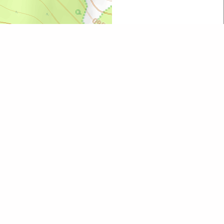
Leaflet
| ©
OpenStreetMap
contributors
Всі об'єкти карти