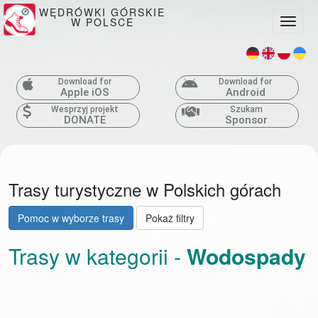
WĘDRÓWKI GÓRSKIE
W POLSCE
Toggle
Download for
Download for
Apple iOS
Android
Wesprzyj projekt
Szukam
DONATE
Sponsor
Trasy turystyczne w Polskich górach
Pomoc w wyborze trasy
Pokaż filtry
Trasy w kategorii -
Wodospady