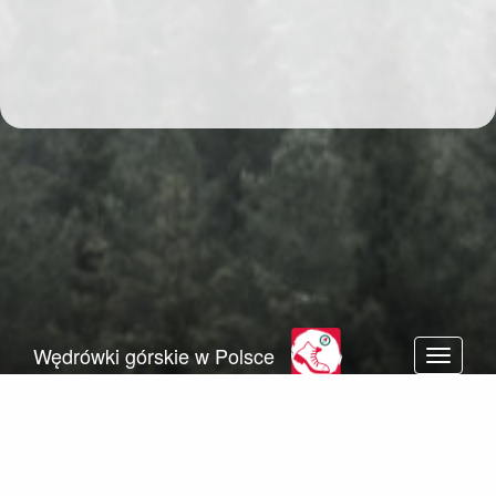
Wędrówki górskie w Polsce
Toggle n