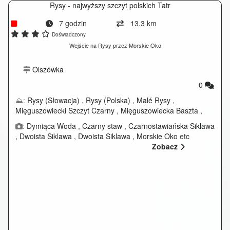
Rysy - najwyższy szczyt polskich Tatr
7 godzin
13.3 km
Doświadczony
Wejście na Rysy przez Morskie Oko
Olszówka
0
⛰:
Rysy (Słowacja)
,
Rysy (Polska)
,
Malé Rysy
,
Mięguszowiecki Szczyt Czarny
,
Mięguszowiecka Baszta
,
Mięguszowiecki Szczyt Pośredni
etc
:
Dymiąca Woda
,
Czarny staw
,
Czarnostawiańska Siklawa
,
Dwoista Siklawa
,
Dwoista Siklawa
,
Morskie Oko
etc
Zobacz