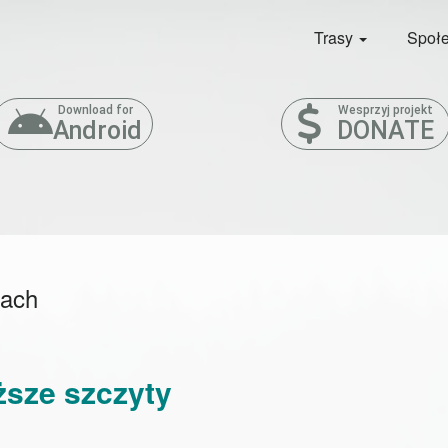
Trasy
Społ
Download for
Wesprzyj projekt
Android
DONATE
rach
sze szczyty