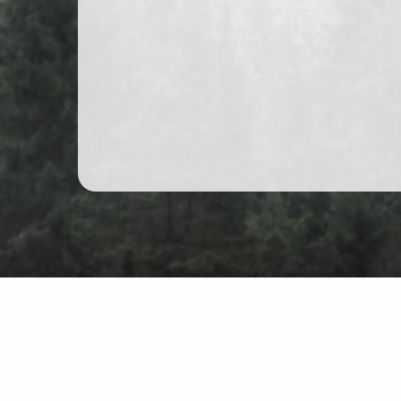
Wędrówki górskie w Polsce
Mapa