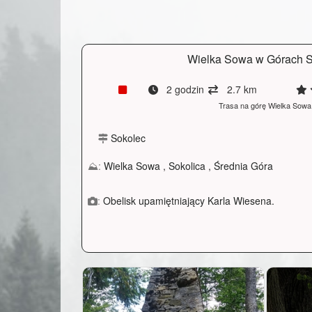
Wielka Sowa w Górach 
2 godzin
2.7 km
Trasa na górę Wielka Sowa
Sokolec
⛰:
Wielka Sowa
,
Sokolica
,
Średnia Góra
:
Obelisk upamiętniający Karla Wiesena.