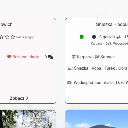
Sowich
Śnieżka – popu
6 godzin
15
Początkujący
Karpacz - Dziki Wodospad
Rekomendacja
0
Karpacz
-
Karpacz
⛰:
Śnieżka
,
Kopa
,
Turek
,
Góra
:
Wodospad Łomniczki
,
Dziki
Zobacz