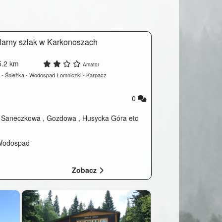
larny szlak w Karkonoszach
.2 km
Amator
 - Śnieżka - Wodospad Łomniczki - Karpacz
0
 Saneczkowa
,
Gozdowa
,
Husycka Góra
etc
 Wodospad
Zobacz