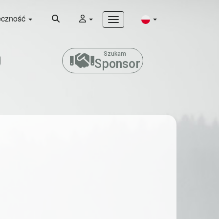
eczność
Szukam
Sponsor