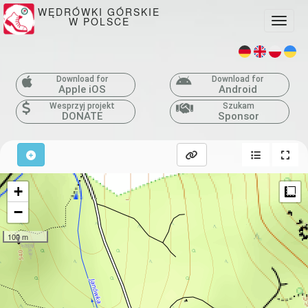
WĘDRÓWKI GÓRSKIE
W POLSCE
Toggle
Download for
Download for
Apple iOS
Android
Wesprzyj projekt
Szukam
DONATE
Sponsor
+
M
−
100 m