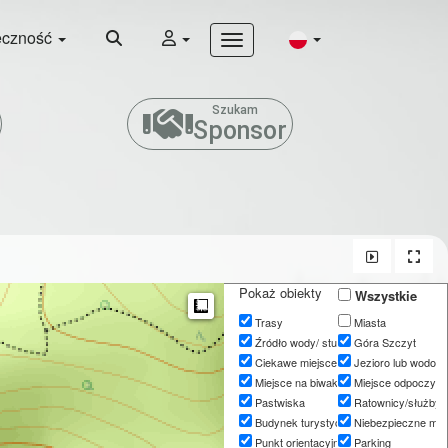
eczność
Szukam
Sponsor
Pokaż obiekty
Wszystkie
Measure
Trasy
Miasta
Źródło wody/ studnia
Góra Szczyt
Ciekawe miejsce
Jezioro lub wodos
Miejsce na biwak
Miejsce odpoczyn
Pastwiska
Ratownicy/służby
Budynek turystyczny
Niebezpieczne mie
Punkt orientacyjny/punkt orientacyjny
Parking