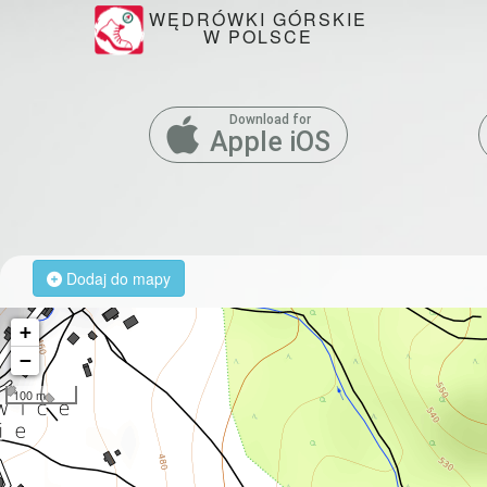
WĘDRÓWKI GÓRSKIE
W POLSCE
Download for
Apple iOS
Dodaj do mapy
+
−
100 m