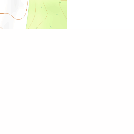
Leaflet
| ©
OpenStreetMap
contributors
Wszystkie obiekty na mapie