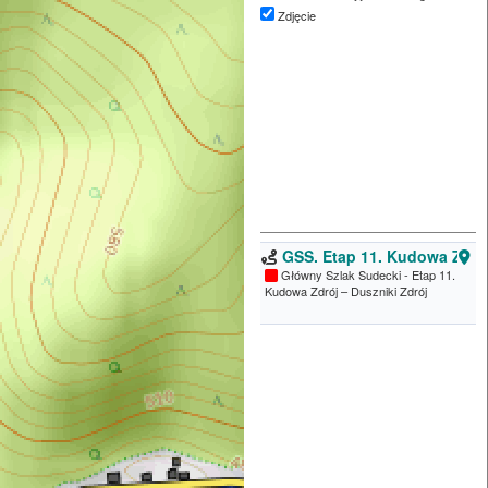
Zdjęcie
GSS. Etap 11. Kudowa Zdrój
Główny Szlak Sudecki - Etap 11.
Kudowa Zdrój – Duszniki Zdrój