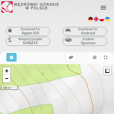
WĘDRÓWKI GÓRSKIE
W POLSCE
Toggle
Download for
Download for
Apple iOS
Android
Wesprzyj projekt
Szukam
DONATE
Sponsor
+
M
−
100 m