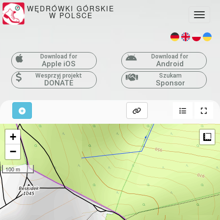
WĘDRÓWKI GÓRSKIE
W POLSCE
Toggle
Download for
Download for
Apple iOS
Android
Wesprzyj projekt
Szukam
DONATE
Sponsor
+
M
−
100 m