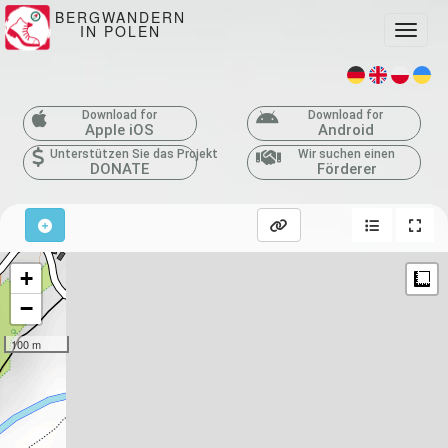
BERGWANDERN
IN POLEN
Toggle
Download for
Download for
Apple iOS
Android
Unterstützen Sie das Projekt
Wir suchen einen
DONATE
Förderer
+
M
−
100 m