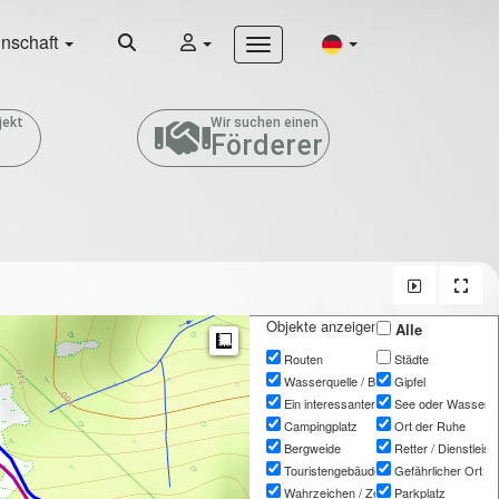
nschaft
jekt
Wir suchen einen
Förderer
Objekte anzeigen
Alle
Measure
Routen
Städte
Wasserquelle / Brunnen
Gipfel
Ein interessanter Ort
See oder Wasserfal
Campingplatz
Ort der Ruhe
Bergweide
Retter / Dienstleis
Touristengebäude
Gefährlicher Ort
Wahrzeichen / Zeiger
Parkplatz