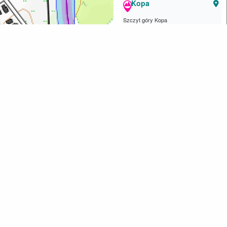
Kopa
Szczyt góry Kopa
Leaflet
| ©
OpenStreetMap
contributors
Alle Kartenobjekte