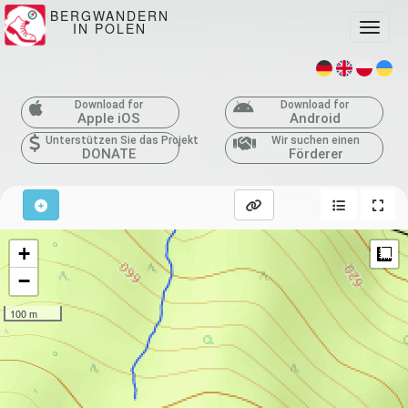
BERGWANDERN
IN POLEN
Toggle
Download for
Download for
Apple iOS
Android
Unterstützen Sie das Projekt
Wir suchen einen
DONATE
Förderer
+
M
−
100 m