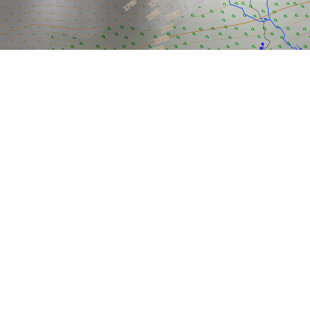
Leaflet
| ©
OpenStreetMap
contributors
Objekte anzeigen
Alle
Routen
Städte
Wasserquelle / Brunnen
Gipfel
Ein interessanter Ort
See oder Wasserfall
Campingplatz
Ort der Ruhe
Bergweide
Retter / Dienstleistungen
Touristengebäude
Gefährlicher Ort
Wahrzeichen / Zeiger
Parkplatz